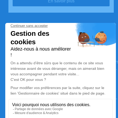
En savoir plus
Pompes Funèbres du Quercy
Nos équipes vous aident à honorer la mémoire de la pe
perpétuer son souvenir dans le respect de ses volontés,
avec dignité dans son dernier voyage.
Nos agences
Pompes Funèbres du Quercy - Cajarc
06 24 28 49 47
pfduquercy@hotmail.com
4 Place du Foirail - 46160 - Cajarc