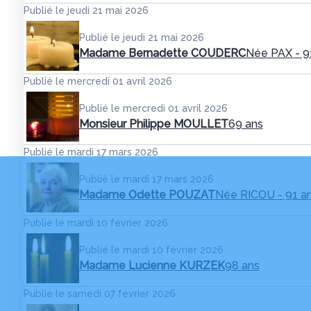
Publié le jeudi 21 mai 2026
Publié le jeudi 21 mai 2026
Madame Bernadette COUDERC
Née PAX
- 9
Publié le mercredi 01 avril 2026
Publié le mercredi 01 avril 2026
Monsieur Philippe MOULLET
69 ans
Publié le mardi 17 mars 2026
Publié le mardi 17 mars 2026
Madame Odette POUZAT
Née RICOU
- 91 a
Publié le mardi 10 février 2026
Publié le mardi 10 février 2026
Madame Lucienne KURZEK
98 ans
Publié le samedi 07 février 2026