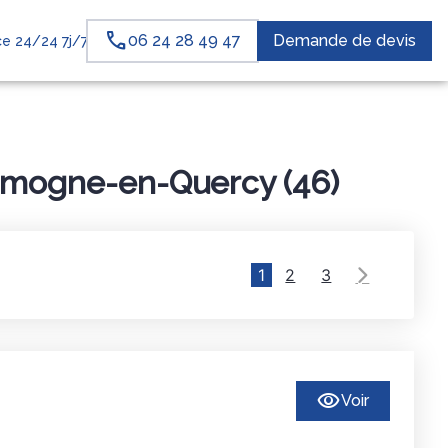
06 24 28 49 47
Demande de devis
e 24/24 7j/7
imogne-en-Quercy (46)
1
2
3
Voir