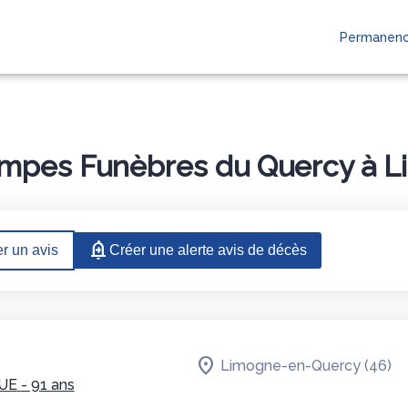
Permanenc
AGES
ompes Funèbres du Quercy à L
r un avis
Créer une alerte avis de décès
Limogne-en-Quercy (46)
UE
- 91 ans