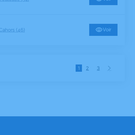
Voir
Cahors (46)
1
2
3