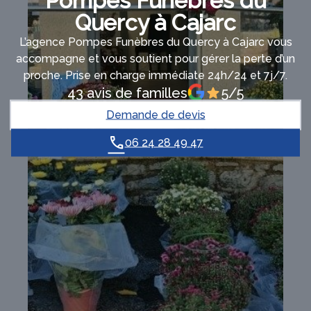
Pompes Funèbres du
Quercy à Cajarc
L’agence Pompes Funèbres du Quercy à Cajarc vous
accompagne et vous soutient pour gérer la perte d’un
proche. Prise en charge immédiate 24h/24 et 7j/7.
43 avis de familles
5/5
Demande de devis
06 24 28 49 47