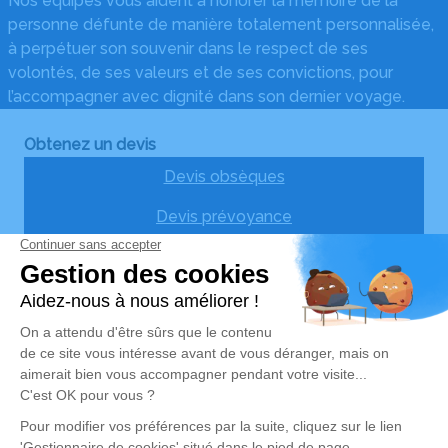
Nos équipes vous aident à honorer la mémoire de la
personne défunte de manière totalement personnalisée,
à perpétuer son souvenir dans le respect de ses
volontés, de ses valeurs et de ses convictions, pour
l’accompagner avec dignité dans son dernier voyage.
Obtenez un devis
Devis obsèques
Devis prévoyance
Devis marbrerie
Nos agences
Pompes Funèbres du Quercy - Cajarc
06 24 28 49 47
pfduquercy@hotmail.com
4 Place du Foirail - 46160 - Cajarc
5/5 - 43 avis