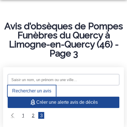
NOS SERVICES
NOS AGENCES
Avis d’obsèques de Pompes
ORGANISER DES OBSÈQUES
Funèbres du Quercy à
PHOTOS
AGENCE DE CAJARC
PRÉVOIR SES OBSÈQUES
Limogne-en-Quercy (46) -
ESPACES HOMMAGES
AGENCE DE LIMOGNE
MONUMENTS FUNÉRAIRES
Page 3
SERVICES AUX FAMILLES
Rechercher un avis
Créer une alerte avis de décès
1
2
3