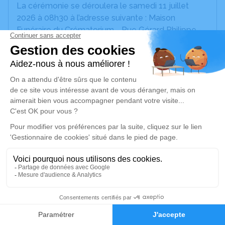
La cérémonie se déroulera le samedi 11 juillet
2026 à 08h30 à l’adresse suivante : Maison
Funéraire du Crématorium - Rue Gérard Philippe -
12700 Capdenac-Gare.
Nous vous invitons à utiliser cet espace pour
laisser vos condoléances, partager des photos
souvenirs, une anecdote ou exprimer vos pensées
à travers des poèmes ou des textes. Cet endroit
est un lieu d'expression dédié à honorer la
mémoire de Jeannine PARZY.
Un service de plantation d’arbre hommage est
disponible ici
.
Je rends hommage
8
Faire-part
Hommages
Cérémonie civile