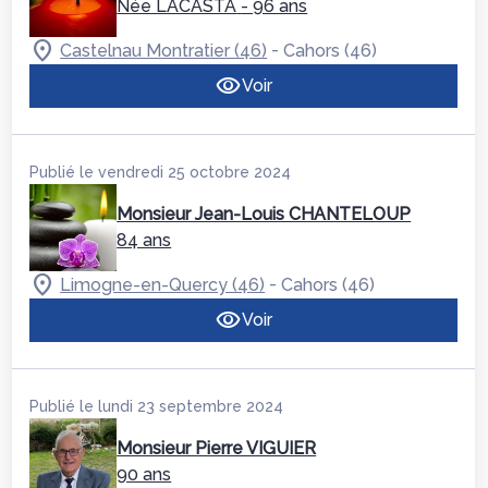
Née LACASTA
- 96 ans
-
Castelnau Montratier (46)
Cahors (46)
Voir
Publié le vendredi 25 octobre 2024
Monsieur Jean-Louis CHANTELOUP
84 ans
-
Limogne-en-Quercy (46)
Cahors (46)
Voir
Publié le lundi 23 septembre 2024
Monsieur Pierre VIGUIER
90 ans