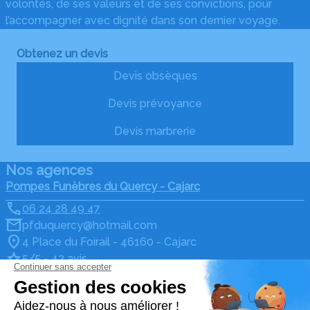
volontés, de ses valeurs et de ses convictions, pour
l’accompagner avec dignité dans son dernier voyage.
Obtenez un devis
Devis obsèques
Devis prévoyance
Devis marbrerie
Nos agences
Pompes Funèbres du Quercy - Cajarc
06 24 28 49 47
pfduquercy@hotmail.com
4 Place du Foirail - 46160 - Cajarc
5/5 - 43 avis
Pompes Funèbres du Quercy - Limogne
06 24 28 49 47