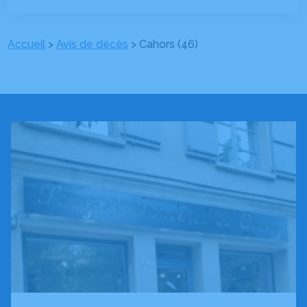
Accueil
>
Avis de décès
>
Cahors (46)