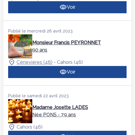
Voir
Publié le mercredi 26 avril 2023
Monsieur Francis PEYRONNET
90 ans
-
Cénevières (46)
Cahors (46)
Voir
Publié le samedi 22 avril 2023
Madame Josette LADES
Née PONS
- 79 ans
Cahors (46)