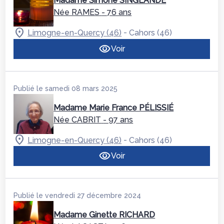
Madame Simone SINGLANDE
Née RAMES
- 76 ans
-
Limogne-en-Quercy (46)
Cahors (46)
Voir
Publié le samedi 08 mars 2025
Madame Marie France PÉLISSIÉ
Née CABRIT
- 97 ans
-
Limogne-en-Quercy (46)
Cahors (46)
Voir
Publié le vendredi 27 décembre 2024
Madame Ginette RICHARD