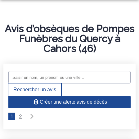
NOS SERVICES
NOS AGENCES
Avis d’obsèques de Pompes
ORGANISER DES OBSÈQUES
Funèbres du Quercy à
PHOTOS
AGENCE DE CAJARC
PRÉVOIR SES OBSÈQUES
Cahors (46)
ESPACES HOMMAGES
AGENCE DE LIMOGNE
MONUMENTS FUNÉRAIRES
SERVICES AUX FAMILLES
Rechercher un avis
Créer une alerte avis de décès
1
2