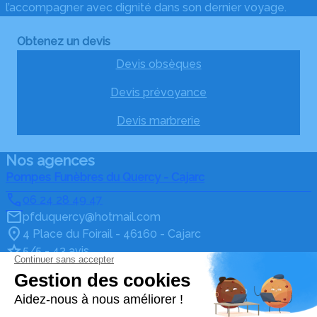
l’accompagner avec dignité dans son dernier voyage.
Obtenez un devis
Devis obsèques
Devis prévoyance
Devis marbrerie
Nos agences
Pompes Funèbres du Quercy - Cajarc
06 24 28 49 47
pfduquercy@hotmail.com
4 Place du Foirail - 46160 - Cajarc
5/5 - 43 avis
Pompes Funèbres du Quercy - Limogne
06 24 28 49 47