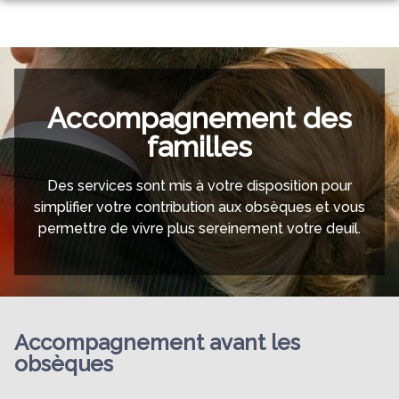
NOS SERVICES
NOS AGENCES
ORGANISER DES OBSÈQUES
PHOTOS
Accompagnement des
AGENCE DE CAJARC
PRÉVOIR SES OBSÈQUES
familles
ESPACES HOMMAGES
AGENCE DE LIMOGNE
MONUMENTS FUNÉRAIRES
Des services sont mis à votre disposition pour
SERVICES AUX FAMILLES
simplifier votre contribution aux obsèques et vous
permettre de vivre plus sereinement votre deuil.
Accompagnement avant les
obsèques