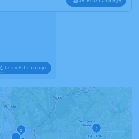
Je rends hommage
Je rends hommage
4
2
1