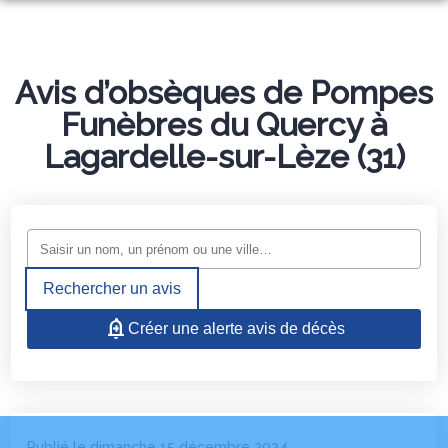
NOS SERVICES
NOS AGENCES
Avis d’obsèques de Pompes
ORGANISER DES OBSÈQUES
Funèbres du Quercy à
PHOTOS
AGENCE DE CAJARC
PRÉVOIR SES OBSÈQUES
Lagardelle-sur-Lèze (31)
ESPACES HOMMAGES
AGENCE DE LIMOGNE
MONUMENTS FUNÉRAIRES
SERVICES AUX FAMILLES
Rechercher un avis
Créer une alerte avis de décès
Publié le dimanche 15 décembre 2024