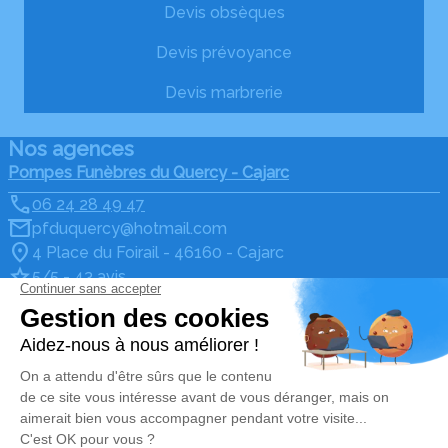
Devis obsèques
Devis prévoyance
Devis marbrerie
Nos agences
Pompes Funèbres du Quercy - Cajarc
06 24 28 49 47
pfduquercy@hotmail.com
4 Place du Foirail - 46160 - Cajarc
5/5 - 43 avis
Pompes Funèbres du Quercy - Limogne
06 24 28 49 47
pfduquercy@hotmail.com
185 Rue de Lescure - 46260 - Limogne-en-Quercy
5/5 - 14 avis
Nos Services
Liens utiles